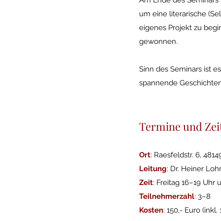
Am Ende des Seminars 
um eine literarische (S
eigenes Projekt zu begi
gewonnen.
Sinn des Seminars ist es
spannende Geschichten 
Termine und Zei
Ort
: Raesfeldstr. 6, 481
Leitung
: Dr. Heiner Lo
Zeit
: Freitag 16–19 Uhr
Teilnehmerzahl
: 3–8
Kosten
: 150,- Euro (inkl