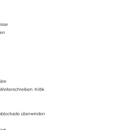
isse
ten
äre
Weiterschreiben. Kritik
bblockade überwinden