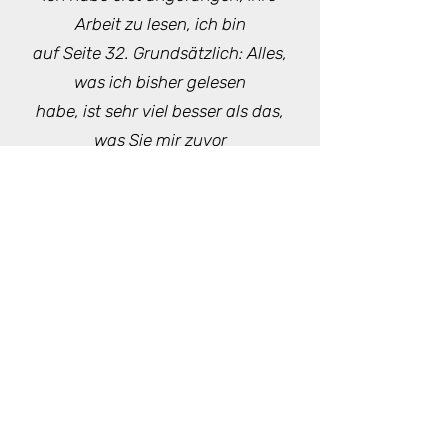
Arbeit zu lesen, ich bin
auf Seite 32. Grundsätzlich: Alles,
was ich bisher gelesen
habe, ist sehr viel besser als das,
was Sie mir zuvor
abgegeben hatten. Sehr gut! Wenn
das sprachliche Niveau
so bleibt wie auf den ersten 32
Seiten, dann ist Ihre
Arbeit
im
Prinzip
in Ordnung. Ihr Lektor hat jedenfalls
eine große Arbeit geleistet (!).
E-Mail eines Betreuers an meine Kundin über die
Entwicklung ihrer Dissertation